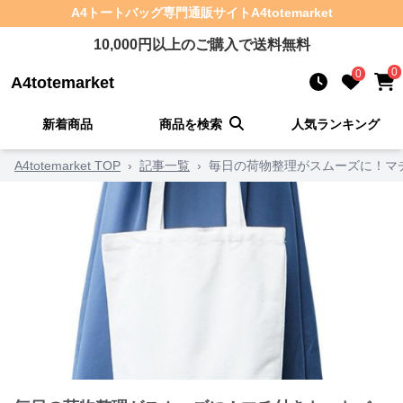
A4トートバッグ
専門通販サイト
A4totemarket
10,000
円以上のご購入で送料無料
0
0
A4totemarket
新着商品
商品を検索
人気ランキング
A4totemarket TOP
›
記事一覧
›
毎日の荷物整理がスムーズに！マ