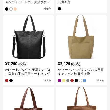
ャンバストートバッグ外ポケッ
式書類鞄
ト付き
全
3
色
¥
7,200
¥
3,120
(税込)
(税込)
A4トートバッグ 本革風シンプル
A4トートバッグ シンプル大容量
二重持ち手大容量トートバッグ
キャンバス地肩掛け鞄
全
2
色
全
7
色