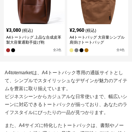
¥
3,080
¥
2,960
(税込)
(税込)
A4トートバッグ 上品な合成皮革
A4トートバッグ 大容量シンプル
製大容量通勤手提げ鞄
肩掛けトートバッグ
全
2
色
全
4
色
A4totemarketは、A4トートバック専用の通販サイトとし
て、シンプルでスタイリッシュなデザインが魅力のアイテ
ムを豊富に取り揃えています。
ビジネスシーンからカジュアルな日常使いまで、幅広いシ
ーンに対応できるトートバックが揃っており、あなたのラ
イフスタイルにぴったりの一品が見つかります。
また、A4サイズに特化したトートバックは、書類やノー