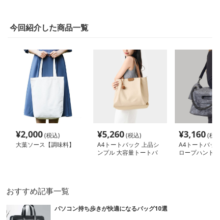
今回紹介した商品一覧
¥
2,000
¥
5,260
¥
3,160
(税込)
(税込)
(税込
大葉ソース【調味料】
A4トートバック 上品シ
A4トートバック
ンプル 大容量トートバ
ロープハンドル
ッグ
トートバッグ
おすすめ記事一覧
パソコン持ち歩きが快適になるバッグ10選