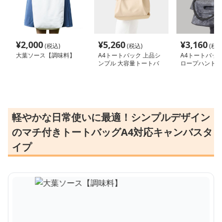
¥
2,000
¥
5,260
¥
3,160
(税込)
(税込)
(税込
大葉ソース【調味料】
A4トートバック 上品シ
A4トートバック
ンプル 大容量トートバ
ロープハンドル
ッグ
トートバッグ
軽やかな日常使いに最適！シンプルデザイン
のマチ付きトートバッグA4対応キャンバスタ
イプ