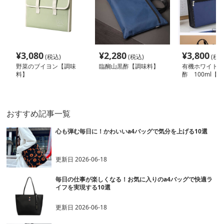
¥
3,080
¥
2,280
¥
3,800
(税込)
(税込)
(税込
野菜のブイヨン【調味
臨醐山黒酢【調味料】
有機ホワイトバ
料】
酢 100ml【
おすすめ記事一覧
心も弾む毎日に！かわいいa4バッグで気分を上げる10選
更新日
2026-06-18
毎日の仕事が楽しくなる！お気に入りのa4バッグで快適ラ
イフを実現する10選
更新日
2026-06-18