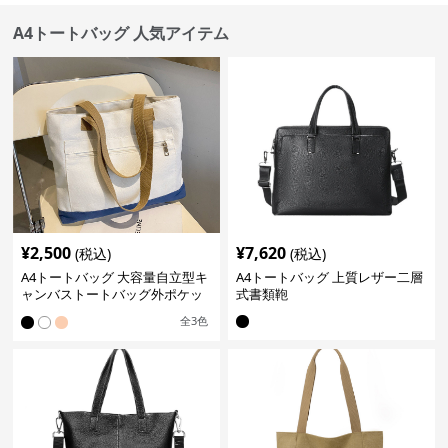
A4トートバッグ 人気アイテム
¥
2,500
¥
7,620
(税込)
(税込)
A4トートバッグ 大容量自立型キ
A4トートバッグ 上質レザー二層
ャンバストートバッグ外ポケッ
式書類鞄
ト付き
全
3
色