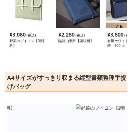
¥
3,080
¥
2,280
¥
3,800
(税込)
(税込)
(税込
野菜のブイヨン【調味
臨醐山黒酢【調味料】
有機ホワイトバ
料】
酢 100ml【
A4サイズがすっきり収まる縦型書類整理手提
げバッグ