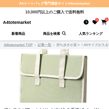
A4トートバッグ
専門通販サイト
A4totemarket
10,000
円以上のご購入で送料無料
0
0
A4totemarket
新着商品
商品を検索
人気ランキング
A4totemarket TOP
›
記事一覧
›
持ち歩きが楽々！A4サイズが入る