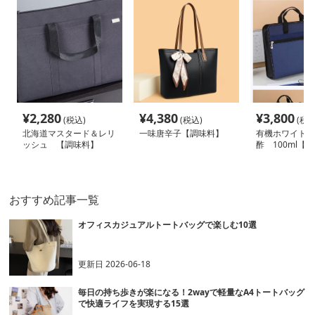
¥
2,280
¥
4,380
¥
3,800
(税込)
(税込)
(税込
北海道マスタード＆レリ
一味唐辛子【調味料】
有機ホワイトバ
ッシュ 【調味料】
酢 100ml【
おすすめ記事一覧
オフィスカジュアルトートバッグで楽しむ10選
更新日
2026-06-18
毎日の持ち歩きが楽になる！2wayで軽量なA4トートバッグ
で快適ライフを実現する15選