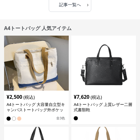
›
記事一覧へ
A4トートバッグ 人気アイテム
¥
2,500
¥
7,620
(税込)
(税込)
A4トートバッグ 大容量自立型キ
A4トートバッグ 上質レザー二層
ャンバストートバッグ外ポケッ
式書類鞄
ト付き
全
3
色