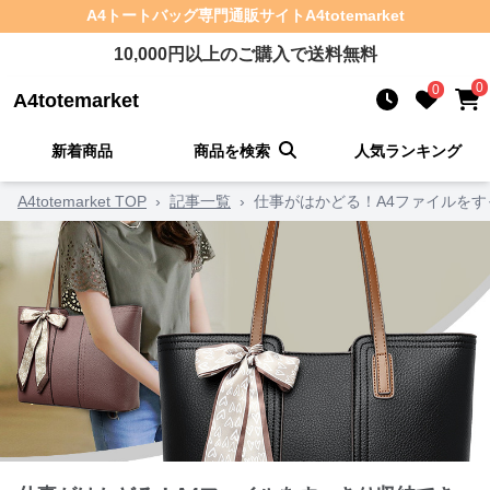
A4トートバッグ
専門通販サイト
A4totemarket
10,000
円以上のご購入で送料無料
0
0
A4totemarket
新着商品
商品を検索
人気ランキング
A4totemarket TOP
›
記事一覧
›
仕事がはかどる！A4ファイルをす