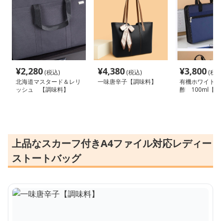
¥
2,280
¥
4,380
¥
3,800
(税込)
(税込)
(税込
北海道マスタード＆レリ
一味唐辛子【調味料】
有機ホワイトバ
ッシュ 【調味料】
酢 100ml【
上品なスカーフ付きA4ファイル対応レディー
ストートバッグ