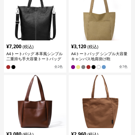
¥
7,200
¥
3,120
(税込)
(税込)
A4トートバッグ 本革風シンプル
A4トートバッグ シンプル大容量
二重持ち手大容量トートバッグ
キャンバス地肩掛け鞄
全
2
色
全
7
色
¥
3,080
¥
2,960
(税込)
(税込)