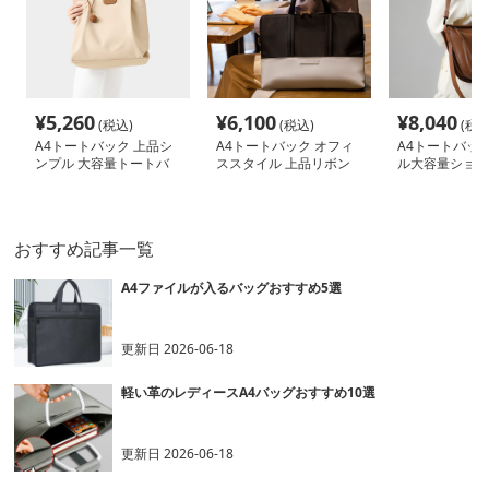
¥
5,260
¥
6,100
¥
8,040
(税込)
(税込)
(税込
A4トートバック 上品シ
A4トートバック オフィ
A4トートバック
ンプル 大容量トートバ
ススタイル 上品リボン
ル大容量ショル
ッグ
付きトートバッグ
トバッグ
おすすめ記事一覧
A4ファイルが入るバッグおすすめ5選
更新日
2026-06-18
軽い革のレディースA4バッグおすすめ10選
更新日
2026-06-18