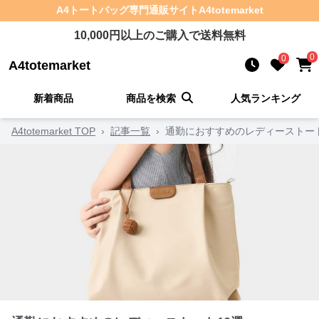
A4トートバッグ
専門通販サイト
A4totemarket
10,000
円以上のご購入で送料無料
0
0
A4totemarket
新着商品
商品を検索
人気ランキング
A4totemarket TOP
›
記事一覧
›
通勤におすすめのレディーストート