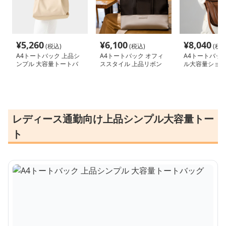
¥
5,260
¥
6,100
¥
8,040
(税込)
(税込)
(税込
A4トートバック 上品シ
A4トートバック オフィ
A4トートバック
ンプル 大容量トートバ
ススタイル 上品リボン
ル大容量ショル
ッグ
付きトートバッグ
トバッグ
レディース通勤向け上品シンプル大容量トー
ト