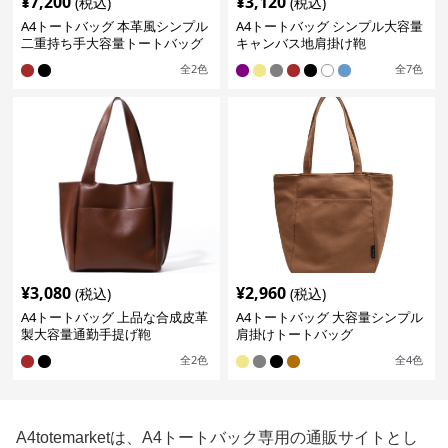
¥
7,200
¥
3,120
(税込)
(税込)
A4トートバッグ 本革風シンプル
A4トートバッグ シンプル大容量
二重持ち手大容量トートバッグ
キャンバス地肩掛け鞄
全
2
色
全
7
色
¥
3,080
¥
2,960
(税込)
(税込)
A4トートバッグ 上品な合成皮革
A4トートバッグ 大容量シンプル
製大容量通勤手提げ鞄
肩掛けトートバッグ
全
2
色
全
4
色
A4totemarketは、A4トートバック専用の通販サイトとし