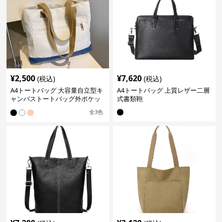
¥
2,500
¥
7,620
(税込)
(税込)
A4トートバッグ 大容量自立型キ
A4トートバッグ 上質レザー二層
ャンバストートバッグ外ポケッ
式書類鞄
ト付き
全
3
色