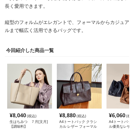
長く愛用できます。
縦型のフォルムがエレガントで、フォーマルからカジュア
ルまで幅広く活用できるバッグです。
今回紹介した商品一覧
¥
8,040
¥
8,880
¥
6,060
(税込)
(税込)
(税込
生はちみつ ７月[文月]
A4トートバック クラシ
A4トートバック
【調味料】
カル レザー フォーマル
ル優美なレザー
トートバッグ
ッグ