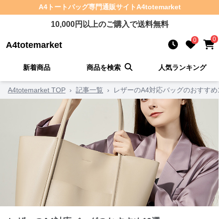
A4トートバッグ
専門通販サイト
A4totemarket
10,000
円以上のご購入で送料無料
0
0
A4totemarket
新着商品
商品を検索
人気ランキング
A4totemarket TOP
›
記事一覧
›
レザーのA4対応バッグのおすすめ