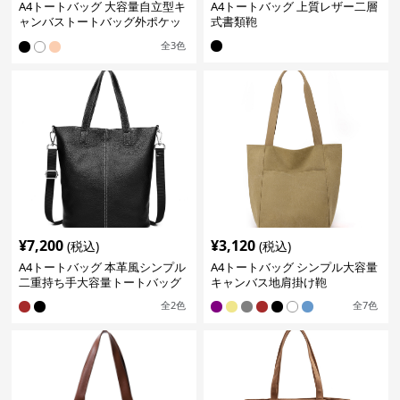
A4トートバッグ 大容量自立型キ
A4トートバッグ 上質レザー二層
ャンバストートバッグ外ポケッ
式書類鞄
ト付き
全
3
色
¥
7,200
¥
3,120
(税込)
(税込)
A4トートバッグ 本革風シンプル
A4トートバッグ シンプル大容量
二重持ち手大容量トートバッグ
キャンバス地肩掛け鞄
全
2
色
全
7
色