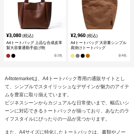
¥
3,080
¥
2,960
(税込)
(税込)
A4トートバッグ 上品な合成皮革
A4トートバッグ 大容量シンプル
製大容量通勤手提げ鞄
肩掛けトートバッグ
全
2
色
全
4
色
A4totemarketは、A4トートバック専用の通販サイトとし
て、シンプルでスタイリッシュなデザインが魅力のアイテ
ムを豊富に取り揃えています。
ビジネスシーンからカジュアルな日常使いまで、幅広いシ
ーンに対応できるトートバックが揃っており、あなたのラ
イフスタイルにぴったりの一品が見つかります。
また、A4サイズに特化したトートバックは、書類やノー