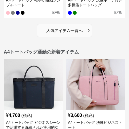
A4トートバッグ 軽やか通勤シン
A4トートバッグ 洗練ポーチ付き
プルトート
多機能トートバッグ
全
4
色
全
2
色
›
人気アイテム一覧へ
A4トートバッグ通勤の新着アイテム
¥
4,700
¥
3,600
(税込)
(税込)
A4トートバッグ ビジネスシーン
A4トートバッグ 洗練ビジネスト
で活躍する洗練された実用的な
ート