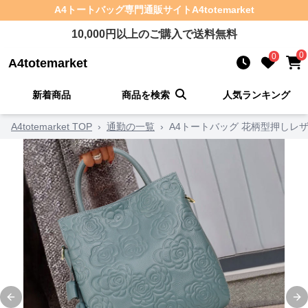
A4トートバッグ
専門通販サイト
A4totemarket
10,000
円以上のご購入で送料無料
0
0
A4totemarket
新着商品
商品を検索
人気ランキング
A4totemarket TOP
›
通勤の一覧
›
A4トートバッグ 花柄型押しレ
Previous slide
Ne