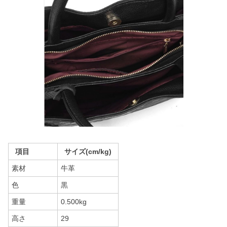
項目
サイズ(cm/kg)
素材
牛革
色
黒
重量
0.500kg
高さ
29