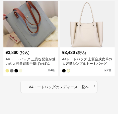
¥
3,860
¥
3,420
(税込)
(税込)
A4トートバッグ 上品な配色が魅
A4トートバッグ 上質合成皮革の
力の大容量縦型手提げかばん
大容量シンプルトートバッグ
全
4
色
全
2
色
›
A4トートバッグ
の
レディース
一覧へ