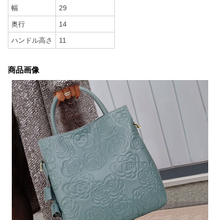
幅
29
奥行
14
ハンドル高さ
11
商品画像