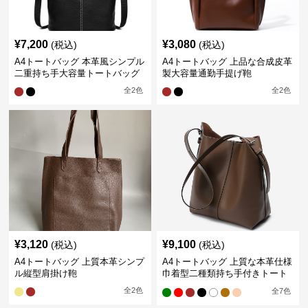
¥
7,200
¥
3,080
(税込)
(税込)
A4トートバッグ 本革風シンプル
A4トートバッグ 上品な合成皮革
二重持ち手大容量トートバッグ
製大容量通勤手提げ鞄
全
2
色
全
2
色
¥
3,120
¥
9,100
(税込)
(税込)
A4トートバッグ 上質本革シンプ
A4トートバッグ 上質な本革仕様
ル縦型肩掛け鞄
巾着型二種類持ち手付きトート
バッグ
全
2
色
全
7
色