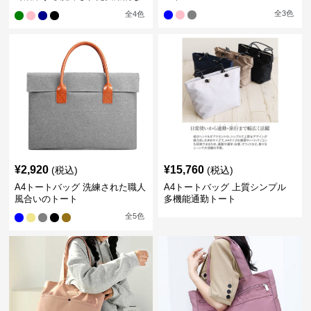
バッグ
全
3
色
全
4
色
¥
2,920
¥
15,760
(税込)
(税込)
A4トートバッグ 洗練された職人
A4トートバッグ 上質シンプル
風合いのトート
多機能通勤トート
全
5
色