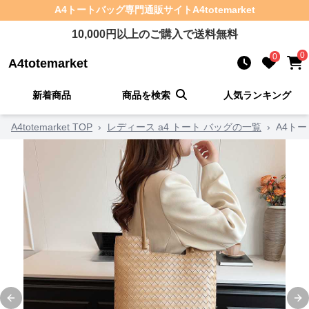
A4トートバッグ
専門通販サイト
A4totemarket
10,000
円以上のご購入で送料無料
0
0
A4totemarket
新着商品
商品を検索
人気ランキング
A4totemarket TOP
›
レディース a4 トート バッグの一覧
›
A4ト
Previous slide
Ne