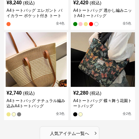
¥
8,240
¥
2,420
(税込)
(税込)
A4トートバッグ エレガント バ
A4トートバッグ 透かし編みニッ
イカラー ポケット付き トート
トA4トートバッグ
全
4
色
全
5
色
¥
2,740
¥
2,280
(税込)
(税込)
A4トートバッグ ナチュラル編み
A4トートバッグ 蝶々舞う花園ト
込みA4トートバッグ
ートバッグ
全
3
色
全
2
色
›
人気アイテム一覧へ