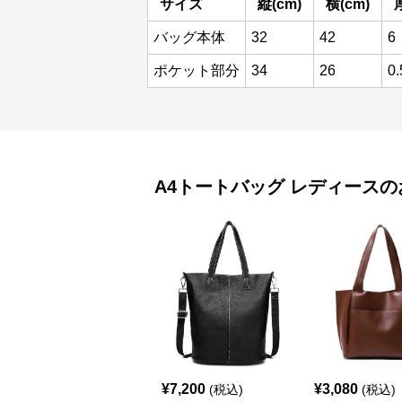
サイズ
縦(cm)
横(cm)
バッグ本体
32
42
6
ポケット部分
34
26
0.
A4トートバッグ
レディース
の
¥
7,200
¥
3,080
(税込)
(税込)