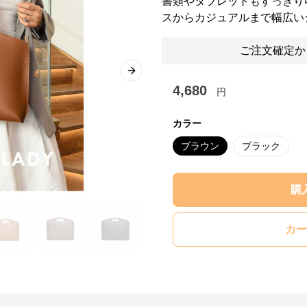
書類やタブレットもすっきり
スからカジュアルまで幅広い
ご注文確定か
Next slide
4,680
円
カラー
ブラウン
ブラック
購
カー