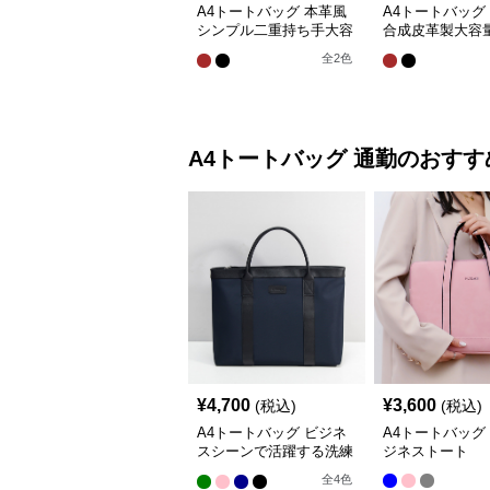
A4トートバッグ 本革風
A4トートバッグ
シンプル二重持ち手大容
合成皮革製大容
量トートバッグ
提げ鞄
全
2
色
A4トートバッグ
通勤
のおすす
¥
4,700
¥
3,600
(税込)
(税込)
A4トートバッグ ビジネ
A4トートバッグ
スシーンで活躍する洗練
ジネストート
された実用的なバッグ
全
4
色