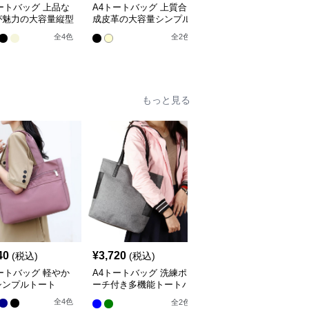
ートバッグ 上品な
A4トートバッグ 上質合
A4トートバッグ 本革大
が魅力の大容量縦型
成皮革の大容量シンプル
容量通勤トートバッグ
げかばん
トートバッグ
全
3
色
全
4
色
全
2
色
もっと見る
40
¥
3,720
¥
4,300
(税込)
(税込)
(税込)
ートバッグ 軽やか
A4トートバッグ 洗練ポ
A4トートバッグ マルチ
シンプルトート
ーチ付き多機能トートバ
ポケット機能的通勤トー
ッグ
ト
全
4
色
全
2
色
全
2
色