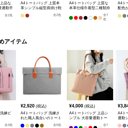
 上品な
A4トートバッグ 上質本
A4トートバッグ 上質な
A4ト
量通勤手
革シンプル縦型肩掛け鞄
本革仕様巾着型二種類持
配色
ち手付きトートバッグ
手提
全
2
色
全
7
全
2
色
色
めアイテム
¥
2,920
¥
4,000
¥
3,8
(税込)
(税込)
 洗練ビ
A4トートバッグ 洗練さ
A4トートバッグ 上品シ
A4ト
れた職人風合いのトート
ンプル 大容量通勤トー
通勤
ト
全
3
色
全
5
色
全
7