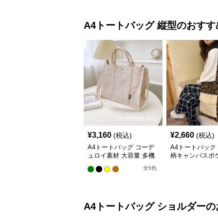
A4トートバッグ
縦型
のおすす
¥
3,160
¥
2,660
(税込)
(税込)
A4トートバッグ コーデ
A4トートバック
ュロイ素材 大容量 多機
柄キャンバスポ
能 肩掛け トートバッグ
きトートバッグ
全
5
色
A4トートバッグ
ショルダー
の