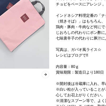
チョビをベースにアレンジ 。
インドネシア料理定番の「ナ
（焼きそば）」はもちろん、
鶏肉・豚肉・牛肉など何にで
じおろしの代わりにポン酢に
七味唐辛子の代わりに豚汁に入
写真は、ガパオ風ライス☆
レシピはブログで!!
内容量：80ｇ
賞味期限：製造日より180日
Next slide
※開封後は冷蔵庫に入れ、早
※白い粒が入っていることが
心してお召上がりください。
※清潔なスプーン等で、よく