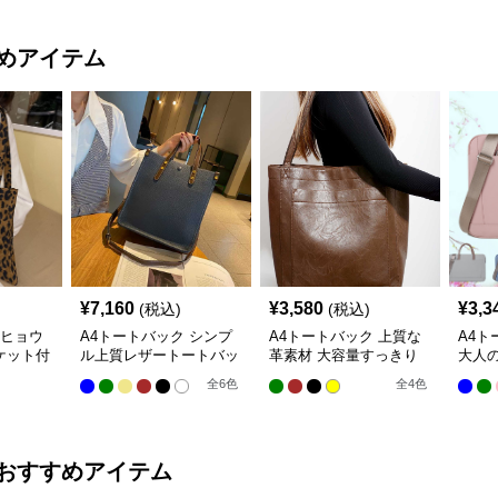
めアイテム
¥
7,160
¥
3,580
¥
3,3
(税込)
(税込)
 ヒョウ
A4トートバック シンプ
A4トートバック 上質な
A4ト
ケット付
ル上質レザートートバッ
革素材 大容量すっきり
大人
グ
トートバッグ
グ
全
6
色
全
4
色
おすすめアイテム