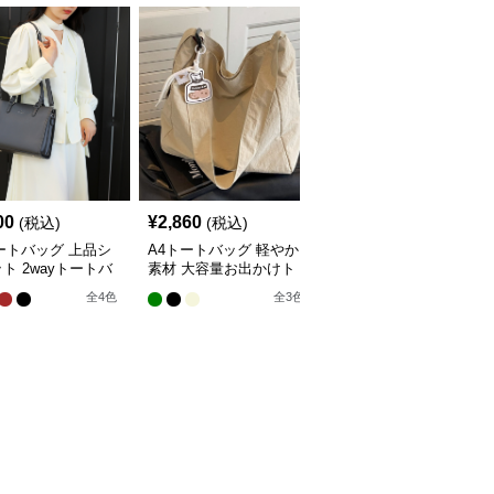
00
¥
2,860
¥
3,160
(税込)
(税込)
(税込)
ートバッグ 上品シ
A4トートバッグ 軽やか
A4トートバッグ 鮮やか
ト 2wayトートバ
素材 大容量お出かけト
花柄と縞模様 おしゃれ
ートバッグ
布製大容量トートバッグ
全
4
色
全
3
色