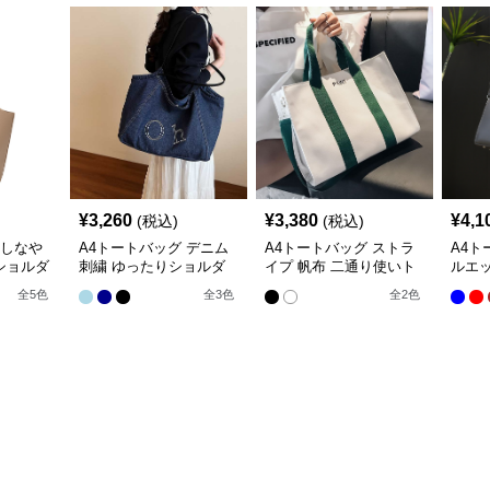
¥
3,260
¥
3,380
¥
4,1
(税込)
(税込)
 しなや
A4トートバッグ デニム
A4トートバッグ ストラ
A4ト
ショルダ
刺繍 ゆったりショルダ
イプ 帆布 二通り使いト
ルエッ
ー
ート
ッグ
全
5
色
全
3
色
全
2
色