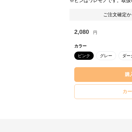
※ビンはワレモノです。取扱
ご注文確定か
2,080
円
カラー
ピンク
グレー
ダー
購
カー