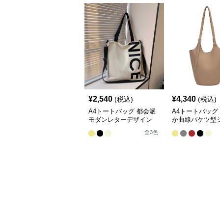
¥
2,540
¥
4,340
(税込)
(税込)
A4トートバッグ 都会派
A4トートバッグ
モダンレターデザイン
か曲線バケツ型
二way
ー
全
3
色