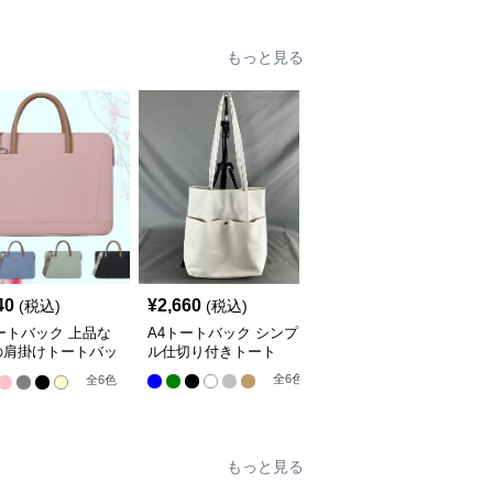
もっと見る
40
¥
2,660
¥
2,700
(税込)
(税込)
(税込)
ートバック 上品な
A4トートバック シンプ
瀬戸内しらす梅だし茶漬
の肩掛けトートバッ
ル仕切り付きトート
け【調味料】
全
6
色
全
6
色
もっと見る