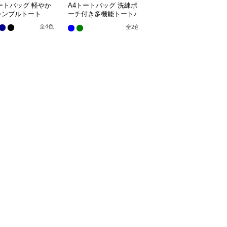
ートバッグ 軽やか
A4トートバッグ 洗練ポ
A4トートバッグ マルチ
シンプルトート
ーチ付き多機能トートバ
ポケット機能的通勤トー
ッグ
ト
全
4
色
全
2
色
全
2
色