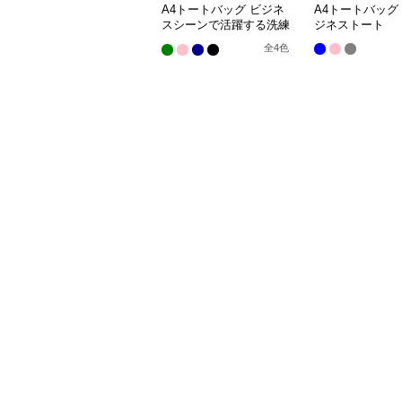
A4トートバッグ ビジネ
A4トートバッグ
スシーンで活躍する洗練
ジネストート
された実用的なバッグ
全
4
色