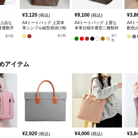
¥
3,120
¥
9,100
¥
3,8
(税込)
(税込)
 上品な
A4トートバッグ 上質本
A4トートバッグ 上質な
A4ト
量通勤手
革シンプル縦型肩掛け鞄
本革仕様巾着型二種類持
配色
ち手付きトートバッグ
手提
全
2
色
全
7
全
2
色
色
めアイテム
¥
2,920
¥
4,000
¥
3,8
(税込)
(税込)