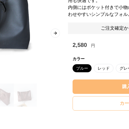
用も快適です。
内側にはポケット付きで小物
わせやすいシンプルなフォル
ご注文確定か
Next slide
2,580
円
カラー
ブルー
レッド
グレ
購
カー