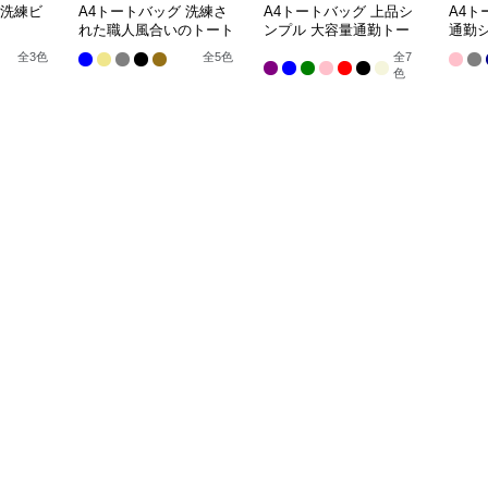
 洗練ビ
A4トートバッグ 洗練さ
A4トートバッグ 上品シ
A4ト
れた職人風合いのトート
ンプル 大容量通勤トー
通勤
ト
全
3
色
全
5
色
全
7
色