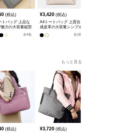
60
¥
3,420
¥
6,360
(税込)
(税込)
(税込)
ートバッグ 上品な
A4トートバッグ 上質合
A4トートバッグ 本革大
が魅力の大容量縦型
成皮革の大容量シンプル
容量通勤トートバッグ
げかばん
トートバッグ
全
3
色
全
4
色
全
2
色
もっと見る
40
¥
3,720
¥
4,300
(税込)
(税込)
(税込)