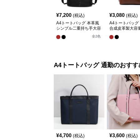
¥
7,200
¥
3,080
(税込)
(税込)
A4トートバッグ 本革風
A4トートバッグ
シンプル二重持ち手大容
合成皮革製大容
量トートバッグ
提げ鞄
全
2
色
A4トートバッグ
通勤
のおすす
¥
4,700
¥
3,600
(税込)
(税込)