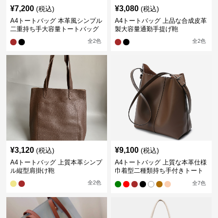
¥
7,200
¥
3,080
(税込)
(税込)
A4トートバッグ 本革風シンプル
A4トートバッグ 上品な合成皮革
二重持ち手大容量トートバッグ
製大容量通勤手提げ鞄
全
2
色
全
2
色
¥
3,120
¥
9,100
(税込)
(税込)
A4トートバッグ 上質本革シンプ
A4トートバッグ 上質な本革仕様
ル縦型肩掛け鞄
巾着型二種類持ち手付きトート
バッグ
全
2
色
全
7
色