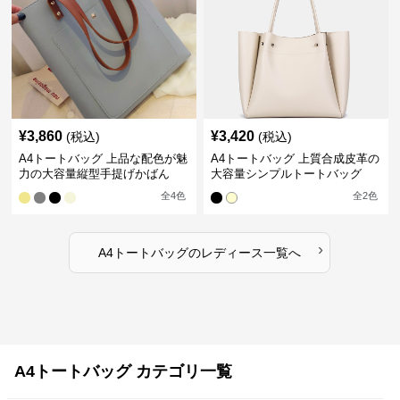
¥
3,860
¥
3,420
(税込)
(税込)
A4トートバッグ 上品な配色が魅
A4トートバッグ 上質合成皮革の
力の大容量縦型手提げかばん
大容量シンプルトートバッグ
全
4
色
全
2
色
›
A4トートバッグ
の
レディース
一覧へ
A4トートバッグ カテゴリ一覧