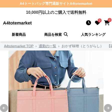
A4トートバッグ
専門通販サイト
A4totemarket
10,000
円以上のご購入で送料無料
0
0
A4totemarket
新着商品
商品を検索
人気ランキング
A4totemarket TOP
›
通勤の一覧
›
おかず味噌（とうがらし） 【
Previous slide
Ne