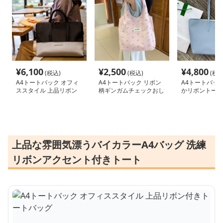
¥
6,100
¥
2,500
¥
4,800
(税込)
(税込)
(税込
A4トートバック オフィ
A4トートバック リボン
A4トートバック
ススタイル 上品リボン
柄ギンガムチェックおし
かリボントート
付きトートバッグ
ゃれトートバッグ
上品な雰囲気漂うバイカラーA4バッグ 洗練
リボンアクセント付きトート