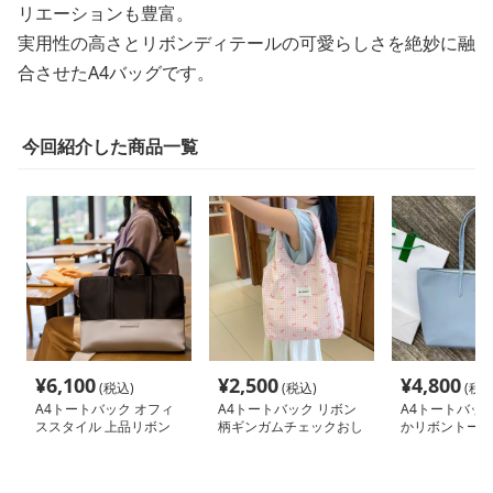
リエーションも豊富。
実用性の高さとリボンディテールの可愛らしさを絶妙に融
合させたA4バッグです。
今回紹介した商品一覧
¥
6,100
¥
2,500
¥
4,800
(税込)
(税込)
(税込
A4トートバック オフィ
A4トートバック リボン
A4トートバック
ススタイル 上品リボン
柄ギンガムチェックおし
かリボントート
付きトートバッグ
ゃれトートバッグ