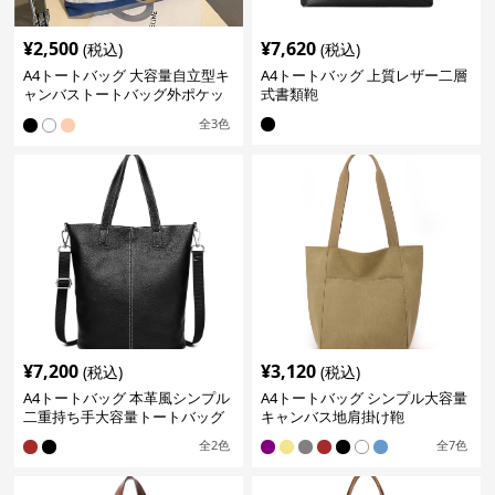
¥
2,500
¥
7,620
(税込)
(税込)
A4トートバッグ 大容量自立型キ
A4トートバッグ 上質レザー二層
ャンバストートバッグ外ポケッ
式書類鞄
ト付き
全
3
色
¥
7,200
¥
3,120
(税込)
(税込)
A4トートバッグ 本革風シンプル
A4トートバッグ シンプル大容量
二重持ち手大容量トートバッグ
キャンバス地肩掛け鞄
全
2
色
全
7
色