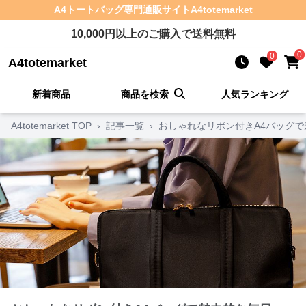
A4トートバッグ
専門通販サイト
A4totemarket
10,000
円以上のご購入で送料無料
0
0
A4totemarket
新着商品
商品を検索
人気ランキング
A4totemarket TOP
›
記事一覧
›
おしゃれなリボン付きA4バッグで