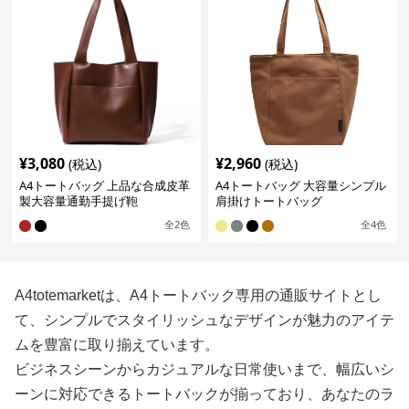
¥
3,080
¥
2,960
(税込)
(税込)
A4トートバッグ 上品な合成皮革
A4トートバッグ 大容量シンプル
製大容量通勤手提げ鞄
肩掛けトートバッグ
全
2
色
全
4
色
A4totemarketは、A4トートバック専用の通販サイトとし
て、シンプルでスタイリッシュなデザインが魅力のアイテ
ムを豊富に取り揃えています。
ビジネスシーンからカジュアルな日常使いまで、幅広いシ
ーンに対応できるトートバックが揃っており、あなたのラ