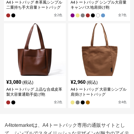
A4トートバッグ 本革風シンプル
A4トートバッグ シンプル大容量
二重持ち手大容量トートバッグ
キャンバス地肩掛け鞄
全
2
色
全
7
色
¥
3,080
¥
2,960
(税込)
(税込)
A4トートバッグ 上品な合成皮革
A4トートバッグ 大容量シンプル
製大容量通勤手提げ鞄
肩掛けトートバッグ
全
2
色
全
4
色
A4totemarketは、A4トートバック専用の通販サイトとし
て、シンプルでスタイリッシュなデザインが魅力のアイテ