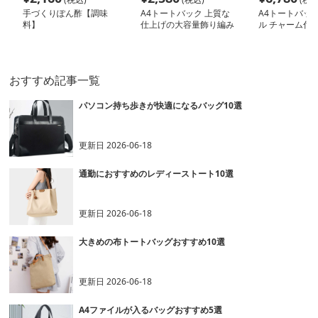
手づくりぽん酢【調味
A4トートバック 上質な
A4トートバック
料】
仕上げの大容量飾り編み
ル チャーム付き
トートバッグ
ートバッグ
おすすめ記事一覧
パソコン持ち歩きが快適になるバッグ10選
更新日
2026-06-18
通勤におすすめのレディーストート10選
更新日
2026-06-18
大きめの布トートバッグおすすめ10選
更新日
2026-06-18
A4ファイルが入るバッグおすすめ5選