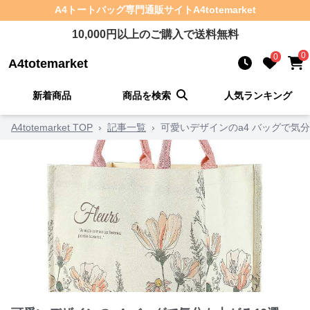
A4トートバッグ
専門通販サイト
A4totemarket
10,000
円以上のご購入で送料無料
0
0
A4totemarket
新着商品
商品を検索
人気ランキング
A4totemarket TOP
›
記事一覧
›
可愛いデザインのa4 バッグで気分