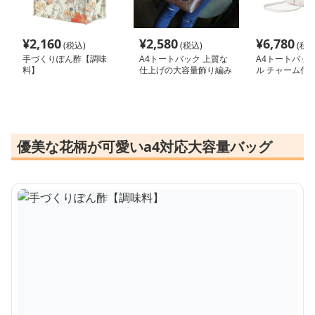
¥
2,160
¥
2,580
¥
6,780
(税込)
(税込)
(税込
手づくりぽん酢【調味
A4トートバック 上質な
A4トートバック
料】
仕上げの大容量飾り編み
ル チャーム付き
トートバッグ
ートバッグ
優美な花柄が可愛いa4対応大容量バッグ