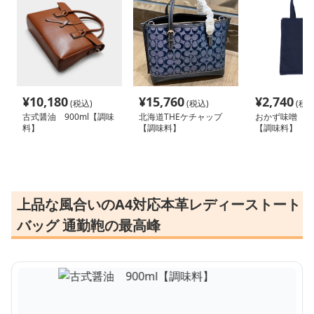
¥
10,180
¥
15,760
¥
2,740
(税込)
(税込)
(税込
古式醤油 900ml【調味
北海道THEケチャップ
おかず味噌 畑
料】
【調味料】
【調味料】
上品な風合いのA4対応本革レディーストート
バッグ 通勤鞄の最高峰