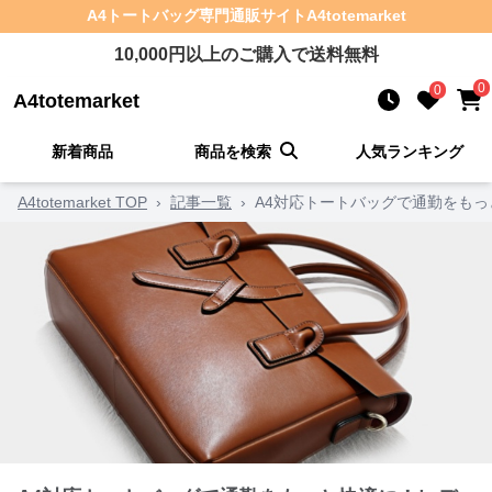
A4トートバッグ
専門通販サイト
A4totemarket
10,000
円以上のご購入で送料無料
0
0
A4totemarket
新着商品
商品を検索
人気ランキング
A4totemarket TOP
›
記事一覧
›
A4対応トートバッグで通勤をも