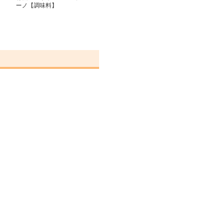
ーノ【調味料】
ップ【調味料】
フルーツ 食べ
ズ 【調味料】