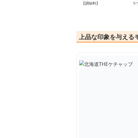
【調味料】
ラ
オ
料
上品な印象を与える