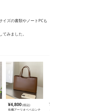
サイズの書類やノートPCも
してみました。
¥
4,800
¥
3,760
¥
3,040
(税込)
(税込)
(税込
有機アーリオペペロンチ
カマンベールチーズディ
米麹グラノーラ