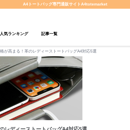
A4トートバッグ
専門通販サイト
A4totemarket
人気ランキング
記事一覧
格が高まる！革のレディーストートバッグA4対応5選
のレディーストートバッグA4対応5選