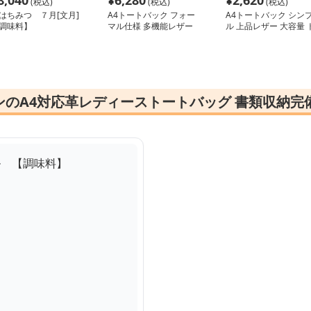
8,040
¥
6,280
¥
2,620
(税込)
(税込)
(税込)
はちみつ ７月[文月]
A4トートバック フォー
A4トートバック シン
調味料】
マル仕様 多機能レザー
ル 上品レザー 大容量 
風トートバッグ
ートバッグ
のA4対応革レディーストートバッグ 書類収納完