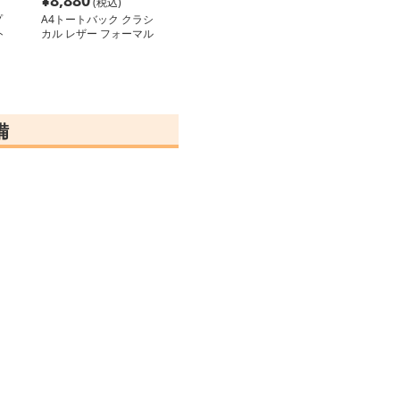
¥
8,880
(税込)
プ
A4トートバック クラシ
ト
カル レザー フォーマル
トートバッグ
備