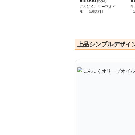
¥
3,040
¥
(税込)
にんにくオリーブオイ
生
ル 【調味料】
【
上品シンプルデザイン