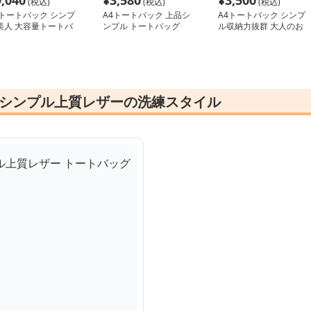
9,040
¥
3,580
¥
3,500
(税込)
(税込)
(税込)
4トートバック シンプ
A4トートバック 上品シ
A4トートバック シンプ
美人 大容量トートバ
ンプル トートバッグ
ル収納力抜群 大人のお
グ
出かけトートバッグ
 シンプル上質レザーの洗練スタイル