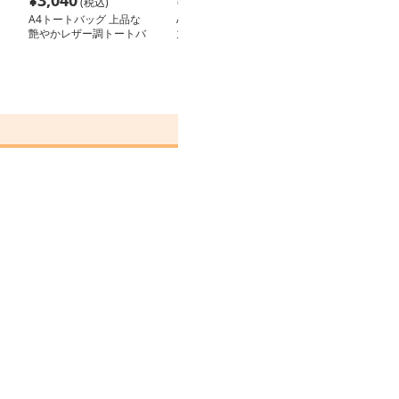
¥
3,040
¥
8,040
¥
8,240
(税込)
(税込)
(税込
A4トートバッグ 上品な
A4トートバッグ 上品な
A4トートバッグ
艶やかレザー調トートバ
丸メダルデザイン 本革
マート バイカ
ッグ
風トート
ト