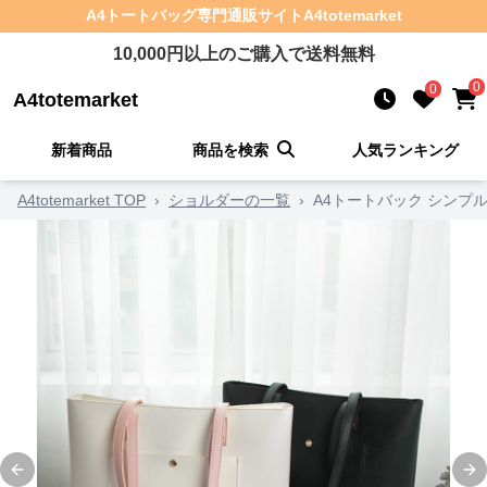
A4トートバッグ
専門通販サイト
A4totemarket
10,000
円以上のご購入で送料無料
0
0
A4totemarket
新着商品
商品を検索
人気ランキング
A4totemarket TOP
›
ショルダーの一覧
›
A4トートバック シンプ
Previous slide
Ne