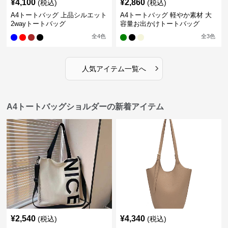
¥
4,100
¥
2,860
(税込)
(税込)
A4トートバッグ 上品シルエット
A4トートバッグ 軽やか素材 大
2wayトートバッグ
容量お出かけトートバッグ
全
4
色
全
3
色
›
人気アイテム一覧へ
A4トートバッグショルダーの新着アイテム
¥
2,540
¥
4,340
(税込)
(税込)