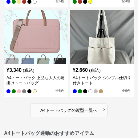
全
6
色
全
4
色
¥
3,340
¥
2,660
(税込)
(税込)
A4トートバック 上品な大人の肩
A4トートバック シンプル仕切り
掛けトートバッグ
付きトート
全
6
色
全
6
色
›
A4トートバッグ
の
縦型
一覧へ
A4トートバッグ通勤のおすすめアイテム