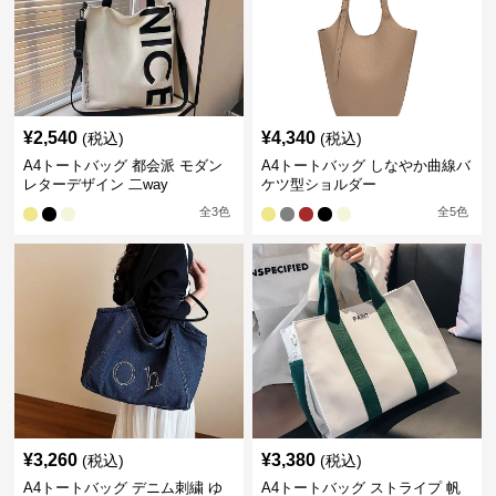
¥
2,540
¥
4,340
(税込)
(税込)
A4トートバッグ 都会派 モダン
A4トートバッグ しなやか曲線バ
レターデザイン 二way
ケツ型ショルダー
全
3
色
全
5
色
¥
3,260
¥
3,380
(税込)
(税込)
A4トートバッグ デニム刺繍 ゆ
A4トートバッグ ストライプ 帆