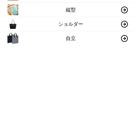
縦型
ショルダー
自立