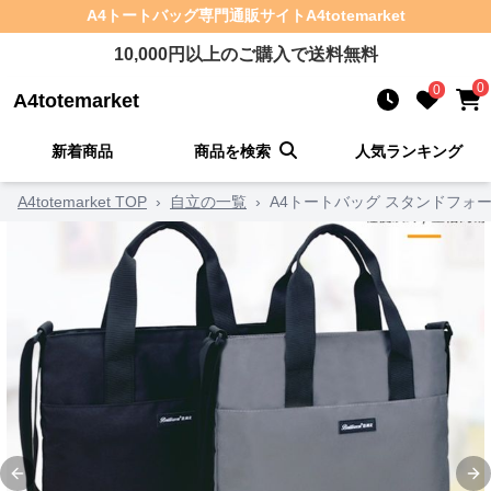
A4トートバッグ
専門通販サイト
A4totemarket
10,000
円以上のご購入で送料無料
0
0
A4totemarket
新着商品
商品を検索
人気ランキング
A4totemarket TOP
›
自立の一覧
›
A4トートバッグ スタンドフォ
Previous slide
Ne