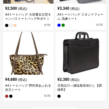
¥
2,500
¥
3,340
(税込)
(税込)
A4トートバッグ 大容量自立型キ
A4トートバッグ スタンドフォー
ャンバストートバッグ外ポケッ
ム 洗練トート
ト付き
全
2
色
全
3
色
¥
4,680
¥
2,380
(税込)
(税込)
A4トートバッグ 野性美あふれる
天然出汁―減塩無添加だし【調
自立トート
味料】
全
2
色