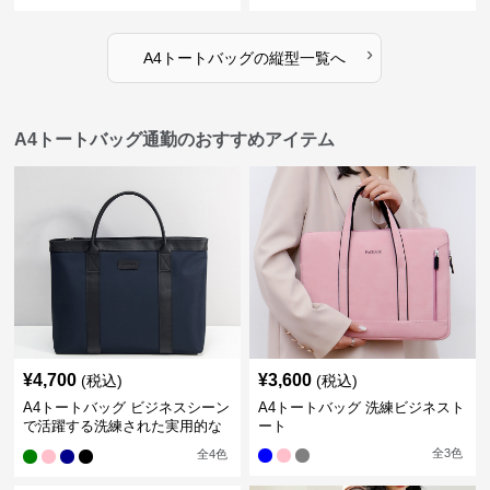
›
A4トートバッグ
の
縦型
一覧へ
A4トートバッグ通勤のおすすめアイテム
¥
4,700
¥
3,600
(税込)
(税込)
A4トートバッグ ビジネスシーン
A4トートバッグ 洗練ビジネスト
で活躍する洗練された実用的な
ート
バッグ
全
3
色
全
4
色