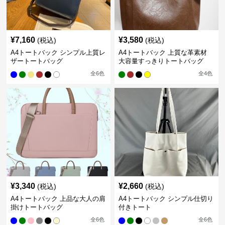
¥
7,160
¥
3,580
(税込)
(税込)
A4トートバック シンプル上質レ
A4トートバック 上質な革素材
ザートートバッグ
大容量すっきりトートバッグ
全
6
色
全
4
色
¥
3,340
¥
2,660
(税込)
(税込)
A4トートバック 上品な大人の肩
A4トートバック シンプル仕切り
掛けトートバッグ
付きトート
全
6
色
全
6
色