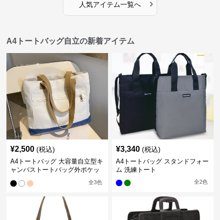
›
人気アイテム一覧へ
A4トートバッグ自立の新着アイテム
¥
2,500
¥
3,340
(税込)
(税込)
A4トートバッグ 大容量自立型キ
A4トートバッグ スタンドフォー
ャンバストートバッグ外ポケッ
ム 洗練トート
ト付き
全
2
色
全
3
色