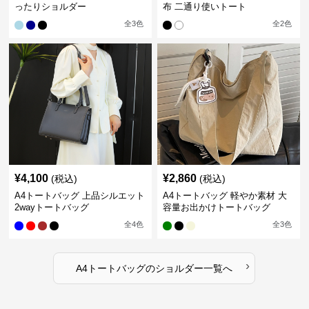
ったりショルダー
布 二通り使いトート
全
3
色
全
2
色
¥
4,100
¥
2,860
(税込)
(税込)
A4トートバッグ 上品シルエット
A4トートバッグ 軽やか素材 大
2wayトートバッグ
容量お出かけトートバッグ
全
4
色
全
3
色
›
A4トートバッグ
の
ショルダー
一覧へ