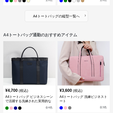
全
6
色
全
6
色
›
A4トートバッグ
の
縦型
一覧へ
A4トートバッグ通勤のおすすめアイテム
¥
4,700
¥
3,600
(税込)
(税込)
A4トートバッグ ビジネスシーン
A4トートバッグ 洗練ビジネスト
で活躍する洗練された実用的な
ート
バッグ
全
3
色
全
4
色