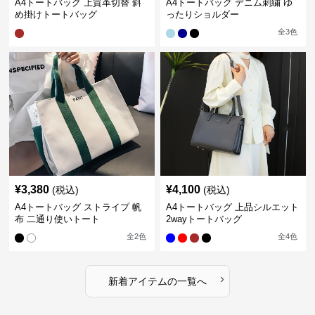
A4トートバッグ 上質革切替 斜
A4トートバッグ デニム刺繍 ゆ
め掛けトートバッグ
ったりショルダー
全
3
色
¥
3,380
¥
4,100
(税込)
(税込)
A4トートバッグ ストライプ 帆
A4トートバッグ 上品シルエット
布 二通り使いトート
2wayトートバッグ
全
2
色
全
4
色
›
新着アイテムの一覧へ