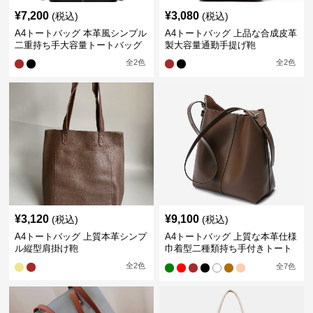
¥
7,200
¥
3,080
(税込)
(税込)
A4トートバッグ 本革風シンプル
A4トートバッグ 上品な合成皮革
二重持ち手大容量トートバッグ
製大容量通勤手提げ鞄
全
2
色
全
2
色
¥
3,120
¥
9,100
(税込)
(税込)
A4トートバッグ 上質本革シンプ
A4トートバッグ 上質な本革仕様
ル縦型肩掛け鞄
巾着型二種類持ち手付きトート
バッグ
全
2
色
全
7
色