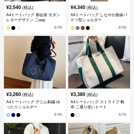
¥
2,540
¥
4,340
(税込)
(税込)
A4トートバッグ 都会派 モダン
A4トートバッグ しなやか曲線バ
レターデザイン 二way
ケツ型ショルダー
全
3
色
全
5
色
¥
3,260
¥
3,380
(税込)
(税込)
A4トートバッグ デニム刺繍 ゆ
A4トートバッグ ストライプ 帆
ったりショルダー
布 二通り使いトート
全
3
色
全
2
色