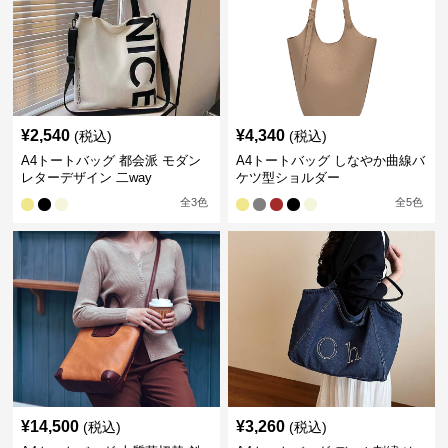
¥
2,540
¥
4,340
(税込)
(税込)
A4トートバッグ 都会派 モダン
A4トートバッグ しなやか曲線バ
レターデザイン 二way
ケツ型ショルダー
全
3
色
全
5
色
¥
14,500
¥
3,260
(税込)
(税込)