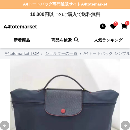
A4トートバッグ
専門通販サイト
A4totemarket
10,000
円以上のご購入で送料無料
0
0
A4totemarket
新着商品
商品を検索
人気ランキング
A4totemarket TOP
›
ショルダーの一覧
›
A4トートバック シンプ
Previous slide
Ne