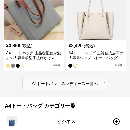
¥
3,860
¥
3,420
(税込)
(税込)
A4トートバッグ 上品な配色が魅
A4トートバッグ 上質合成皮革の
力の大容量縦型手提げかばん
大容量シンプルトートバッグ
全
4
色
全
2
色
›
A4トートバッグ
の
レディース
一覧へ
A4トートバッグ カテゴリ一覧
ビジネス