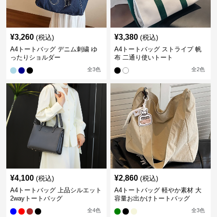
¥
3,260
¥
3,380
(税込)
(税込)
A4トートバッグ デニム刺繍 ゆ
A4トートバッグ ストライプ 帆
ったりショルダー
布 二通り使いトート
全
3
色
全
2
色
¥
4,100
¥
2,860
(税込)
(税込)
A4トートバッグ 上品シルエット
A4トートバッグ 軽やか素材 大
2wayトートバッグ
容量お出かけトートバッグ
全
4
色
全
3
色