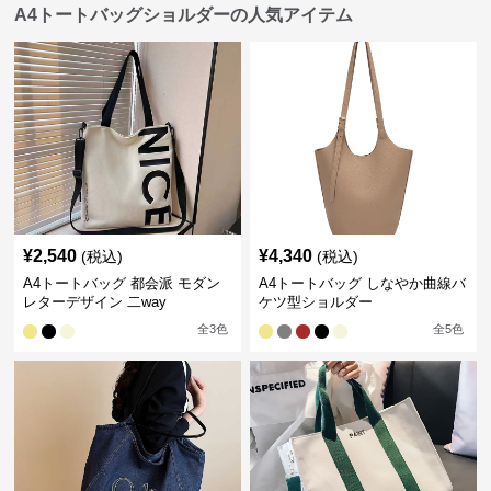
A4トートバッグショルダーの人気アイテム
¥
2,540
¥
4,340
(税込)
(税込)
A4トートバッグ 都会派 モダン
A4トートバッグ しなやか曲線バ
レターデザイン 二way
ケツ型ショルダー
全
3
色
全
5
色