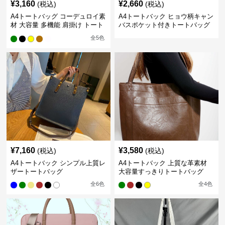
¥
3,160
¥
2,660
(税込)
(税込)
A4トートバッグ コーデュロイ素
A4トートバック ヒョウ柄キャン
材 大容量 多機能 肩掛け トート
バスポケット付きトートバッグ
バッグ
全
5
色
¥
7,160
¥
3,580
(税込)
(税込)
A4トートバック シンプル上質レ
A4トートバック 上質な革素材
ザートートバッグ
大容量すっきりトートバッグ
全
6
色
全
4
色