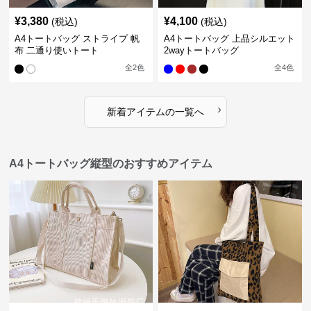
¥
3,380
¥
4,100
(税込)
(税込)
A4トートバッグ ストライプ 帆
A4トートバッグ 上品シルエット
布 二通り使いトート
2wayトートバッグ
全
2
色
全
4
色
›
新着アイテムの一覧へ
A4トートバッグ縦型のおすすめアイテム