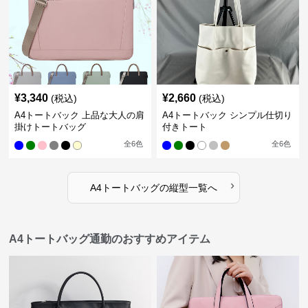
¥
3,340
¥
2,660
(税込)
(税込)
A4トートバック 上品な大人の肩
A4トートバック シンプル仕切り
掛けトートバッグ
付きトート
全
6
色
全
6
色
›
A4トートバッグ
の
縦型
一覧へ
A4トートバッグ通勤のおすすめアイテム