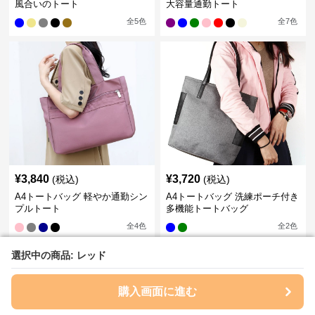
風合いのトート
大容量通勤トート
全
5
色
全
7
色
¥
3,840
¥
3,720
(税込)
(税込)
A4トートバッグ 軽やか通勤シン
A4トートバッグ 洗練ポーチ付き
プルトート
多機能トートバッグ
全
4
色
全
2
色
選択中の商品: レッド
選択中の商品: レッド
›
A4トートバッグ
の
通勤
一覧へ
購入画面に進む
購入画面に進む