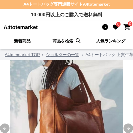
A4トートバッグ
専門通販サイト
A4totemarket
10,000
円以上のご購入で送料無料
0
0
A4totemarket
新着商品
商品を検索
人気ランキング
A4totemarket TOP
›
ショルダーの一覧
›
A4トートバック 上質牛
Previous slide
Ne