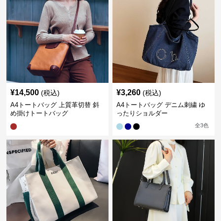
¥
14,500
¥
3,260
(税込)
(税込)
A4トートバッグ 上質革切替 斜
A4トートバッグ デニム刺繍 ゆ
め掛けトートバッグ
ったりショルダー
全
3
色