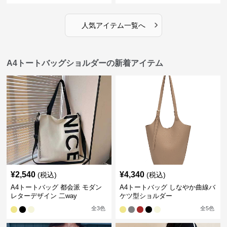
›
人気アイテム一覧へ
A4トートバッグショルダーの新着アイテム
¥
2,540
¥
4,340
(税込)
(税込)
A4トートバッグ 都会派 モダン
A4トートバッグ しなやか曲線バ
レターデザイン 二way
ケツ型ショルダー
全
3
色
全
5
色