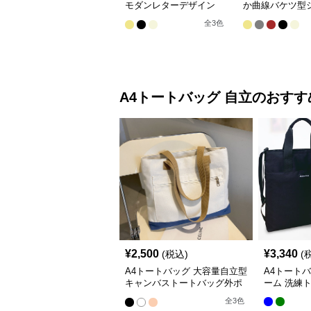
モダンレターデザイン
か曲線バケツ型
二way
ー
全
3
色
A4トートバッグ
自立
のおすす
¥
2,500
¥
3,340
(税込)
(
A4トートバッグ 大容量自立型
A4トート
キャンバストートバッグ外ポ
ーム 洗練
ケット付き
全
3
色