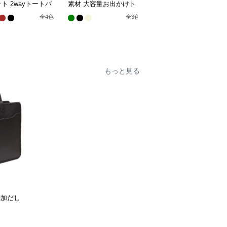
ト 2wayトートバ
素材 大容量お出かけト
花柄と縞模様 おしゃれ
ートバッグ
布製大容量トートバッグ
全
4
色
全
3
色
もっと見る
添加だし