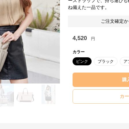
ーストラップで、持ち運びも
ね備えた一品です。
ご注文確定か
Next slide
4,520
円
カラー
ピンク
ブラック
ア
購
カー