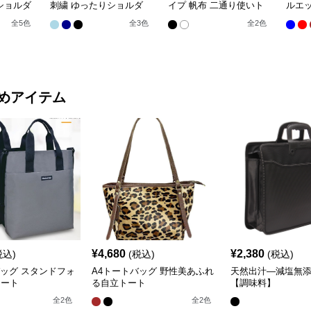
ショルダ
刺繍 ゆったりショルダ
イプ 帆布 二通り使いト
ルエッ
ー
ート
ッグ
全
5
色
全
3
色
全
2
色
めアイテム
¥
4,680
¥
2,380
税込)
(税込)
(税込)
バッグ スタンドフォ
A4トートバッグ 野性美あふれ
天然出汁―減塩無
トート
る自立トート
【調味料】
全
2
色
全
2
色