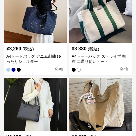
¥
3,260
¥
3,380
(税込)
(税込)
A4トートバッグ デニム刺繍 ゆ
A4トートバッグ ストライプ 帆
ったりショルダー
布 二通り使いトート
全
3
色
全
2
色