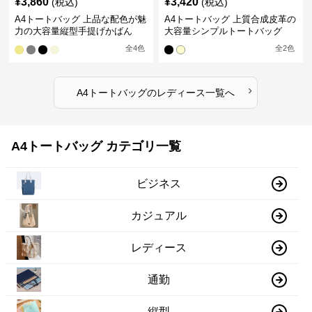
¥
3,860
¥
3,420
(税込)
(税込)
A4トートバッグ 上品な配色が魅
A4トートバッグ 上質合成皮革の
力の大容量縦型手提げかばん
大容量シンプルトートバッグ
全
4
色
全
2
色
›
A4トートバッグ
の
レディース
一覧へ
A4トートバッグ カテゴリ一覧
ビジネス
カジュアル
レディース
通勤
縦型