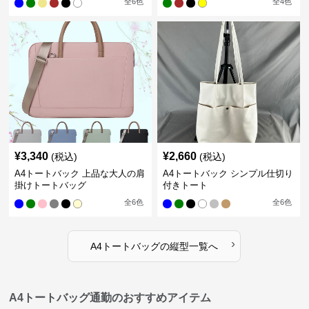
全
6
色
全
4
色
¥
3,340
¥
2,660
(税込)
(税込)
A4トートバック 上品な大人の肩
A4トートバック シンプル仕切り
掛けトートバッグ
付きトート
全
6
色
全
6
色
›
A4トートバッグ
の
縦型
一覧へ
A4トートバッグ通勤のおすすめアイテム