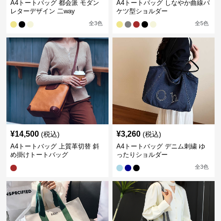
A4トートバッグ 都会派 モダン
A4トートバッグ しなやか曲線バ
レターデザイン 二way
ケツ型ショルダー
全
3
色
全
5
色
¥
14,500
¥
3,260
(税込)
(税込)
A4トートバッグ 上質革切替 斜
A4トートバッグ デニム刺繍 ゆ
め掛けトートバッグ
ったりショルダー
全
3
色