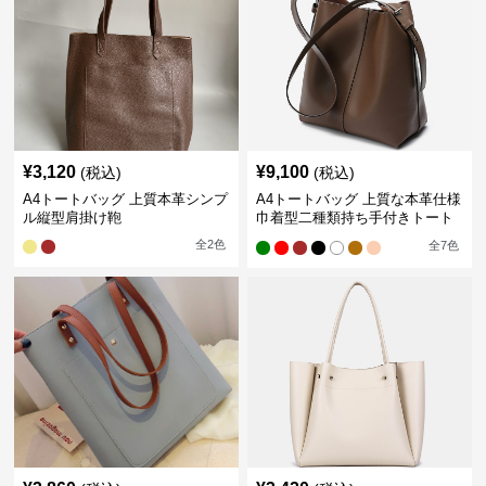
¥
3,120
¥
9,100
(税込)
(税込)
A4トートバッグ 上質本革シンプ
A4トートバッグ 上質な本革仕様
ル縦型肩掛け鞄
巾着型二種類持ち手付きトート
バッグ
全
2
色
全
7
色