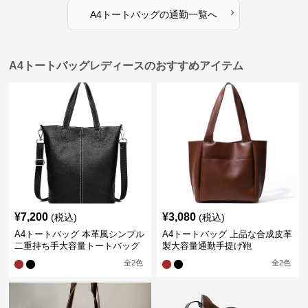
›
A4トートバッグ
の
通勤
一覧へ
A4トートバッグレディースのおすすめアイテム
¥
7,200
¥
3,080
(税込)
(税込)
A4トートバッグ 本革風シンプル
A4トートバッグ 上品な合成皮革
二重持ち手大容量トートバッグ
製大容量通勤手提げ鞄
全
2
色
全
2
色