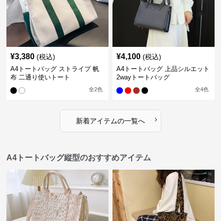
¥
3,380
¥
4,100
(税込)
(税込)
A4トートバッグ ストライプ 帆
A4トートバッグ 上品シルエット
布 二通り使いトート
2wayトートバッグ
全
2
色
全
4
色
›
新着アイテムの一覧へ
A4トートバッグ縦型のおすすめアイテム