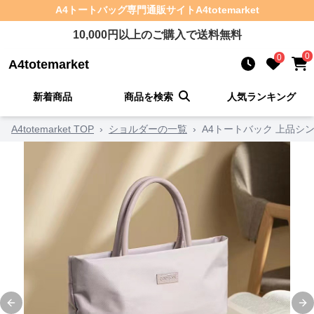
A4トートバッグ
専門通販サイト
A4totemarket
10,000
円以上のご購入で送料無料
0
0
A4totemarket
新着商品
商品を検索
人気ランキング
A4totemarket TOP
›
ショルダーの一覧
›
A4トートバック 上品シ
Previous slide
Ne