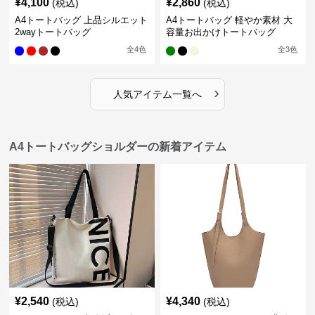
¥
4,100
¥
2,860
(税込)
(税込)
A4トートバッグ 上品シルエット
A4トートバッグ 軽やか素材 大
2wayトートバッグ
容量お出かけトートバッグ
全
4
色
全
3
色
›
人気アイテム一覧へ
A4トートバッグショルダーの新着アイテム
¥
2,540
¥
4,340
(税込)
(税込)