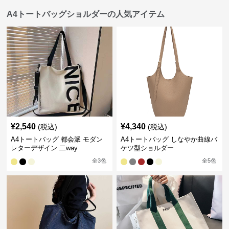
A4トートバッグショルダーの人気アイテム
¥
2,540
¥
4,340
(税込)
(税込)
A4トートバッグ 都会派 モダン
A4トートバッグ しなやか曲線バ
レターデザイン 二way
ケツ型ショルダー
全
3
色
全
5
色