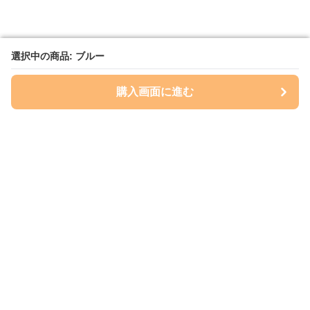
選択中の商品: ブルー
選択中の商品: ブルー
購入画面に進む
購入画面に進む
A4totemarket
について
会社概要