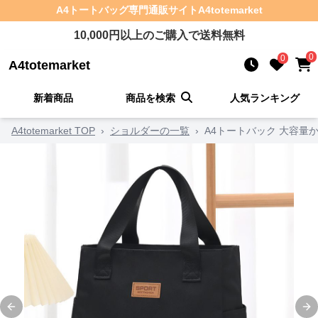
A4トートバッグ
専門通販サイト
A4totemarket
10,000
円以上のご購入で送料無料
0
0
A4totemarket
新着商品
商品を検索
人気ランキング
A4totemarket TOP
›
ショルダーの一覧
›
A4トートバック 大容量か
Previous slide
Ne