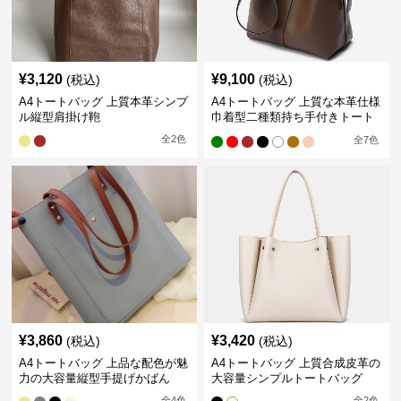
¥
3,120
¥
9,100
(税込)
(税込)
A4トートバッグ 上質本革シンプ
A4トートバッグ 上質な本革仕様
ル縦型肩掛け鞄
巾着型二種類持ち手付きトート
バッグ
全
2
色
全
7
色
¥
3,860
¥
3,420
(税込)
(税込)
A4トートバッグ 上品な配色が魅
A4トートバッグ 上質合成皮革の
力の大容量縦型手提げかばん
大容量シンプルトートバッグ
全
4
色
全
2
色