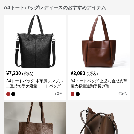
A4トートバッグレディースのおすすめアイテム
¥
7,200
¥
3,080
(税込)
(税込)
A4トートバッグ 本革風シンプル
A4トートバッグ 上品な合成皮革
二重持ち手大容量トートバッグ
製大容量通勤手提げ鞄
全
2
色
全
2
色