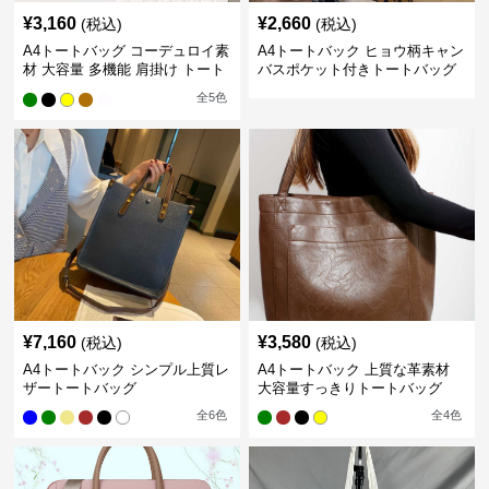
¥
3,160
¥
2,660
(税込)
(税込)
A4トートバッグ コーデュロイ素
A4トートバック ヒョウ柄キャン
材 大容量 多機能 肩掛け トート
バスポケット付きトートバッグ
バッグ
全
5
色
¥
7,160
¥
3,580
(税込)
(税込)
A4トートバック シンプル上質レ
A4トートバック 上質な革素材
ザートートバッグ
大容量すっきりトートバッグ
全
6
色
全
4
色