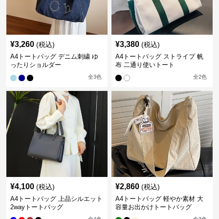
¥
3,260
¥
3,380
(税込)
(税込)
A4トートバッグ デニム刺繍 ゆ
A4トートバッグ ストライプ 帆
ったりショルダー
布 二通り使いトート
全
3
色
全
2
色
¥
4,100
¥
2,860
(税込)
(税込)
A4トートバッグ 上品シルエット
A4トートバッグ 軽やか素材 大
2wayトートバッグ
容量お出かけトートバッグ