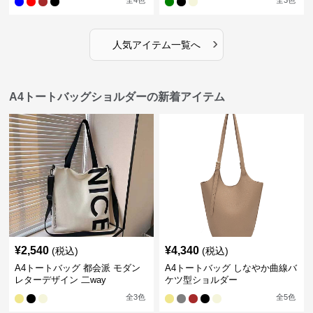
全
4
色
全
3
色
›
人気アイテム一覧へ
A4トートバッグショルダーの新着アイテム
¥
2,540
¥
4,340
(税込)
(税込)
A4トートバッグ 都会派 モダン
A4トートバッグ しなやか曲線バ
レターデザイン 二way
ケツ型ショルダー
全
3
色
全
5
色