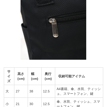
サ
高さ
幅
奥行
イ
収納可能アイテム
(cm)
(cm)
(cm)
ズ
A4書籍、傘、水筒、ティッシ
大
27
38
12.5
ュ、スマートフォン、鍵
傘、水筒、ティッシュ、スマ
小
21
30
12.5
ートフォン、鍵