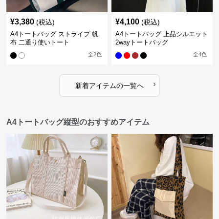
¥
3,380
¥
4,100
(税込)
(税込)
A4トートバッグ ストライプ 帆
A4トートバッグ 上品シルエット
布 二通り使いトート
2wayトートバッグ
全
2
色
全
4
色
›
新着アイテムの一覧へ
A4トートバッグ縦型のおすすめアイテム