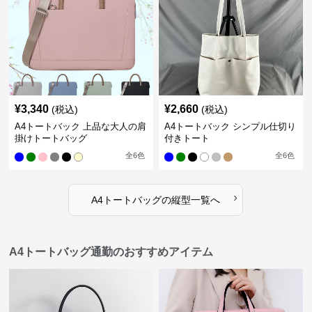
¥
3,340
¥
2,660
(税込)
(税込)
A4トートバック 上品な大人の肩
A4トートバック シンプル仕切り
掛けトートバッグ
付きトート
全
6
色
全
6
色
›
A4トートバッグ
の
縦型
一覧へ
A4トートバッグ通勤のおすすめアイテム