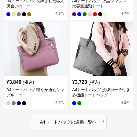
A4トートバッグ 洗練された職人
A4トートバッグ 上品シンプル
風合いのトート
大容量通勤トート
全
5
色
全
7
色
¥
3,840
¥
3,720
(税込)
(税込)
A4トートバッグ 軽やか通勤シン
A4トートバッグ 洗練ポーチ付き
プルトート
多機能トートバッグ
全
4
色
全
2
色
›
A4トートバッグ
の
通勤
一覧へ