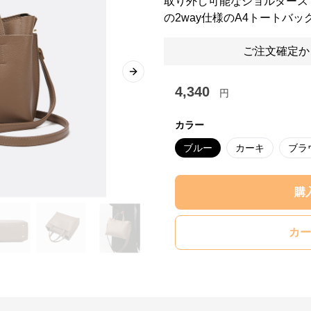
取り外し可能なショルダース
の2way仕様のA4トートバッ
ご注文確定か
Next slide
4,340
円
カラー
ブルー
カーキ
ブラ
購
カー