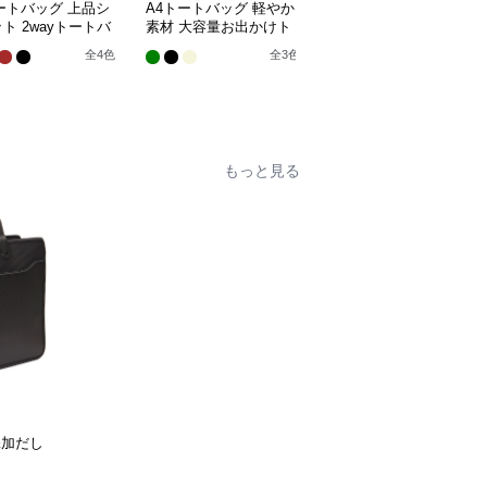
ートバッグ 上品シ
A4トートバッグ 軽やか
A4トートバッグ 鮮やか
ト 2wayトートバ
素材 大容量お出かけト
花柄と縞模様 おしゃれ
ートバッグ
布製大容量トートバッグ
全
4
色
全
3
色
もっと見る
添加だし