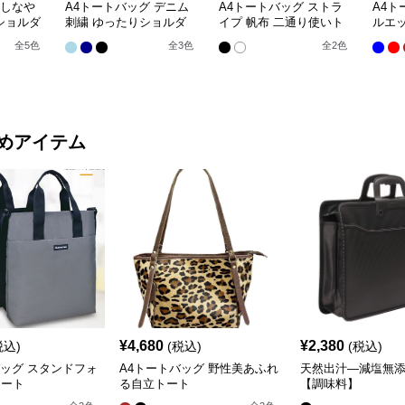
 しなや
A4トートバッグ デニム
A4トートバッグ ストラ
A4ト
ショルダ
刺繍 ゆったりショルダ
イプ 帆布 二通り使いト
ルエッ
ー
ート
ッグ
全
5
色
全
3
色
全
2
色
めアイテム
¥
4,680
¥
2,380
税込)
(税込)
(税込)
バッグ スタンドフォ
A4トートバッグ 野性美あふれ
天然出汁―減塩無
トート
る自立トート
【調味料】