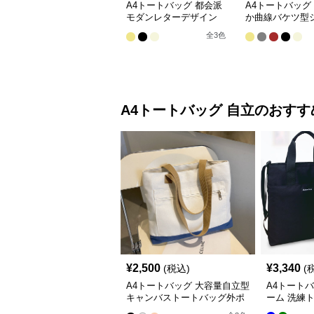
A4トートバッグ 都会派
A4トートバッグ
モダンレターデザイン
か曲線バケツ型
二way
ー
全
3
色
A4トートバッグ
自立
のおすす
¥
2,500
¥
3,340
(税込)
(
A4トートバッグ 大容量自立型
A4トート
キャンバストートバッグ外ポ
ーム 洗練
ケット付き