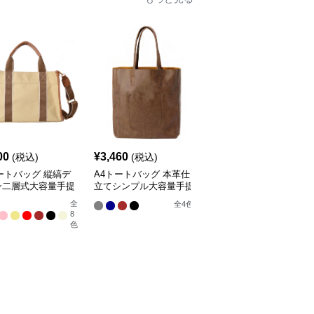
00
¥
3,460
¥
4,800
(税込)
(税込)
(税込)
ートバッグ 縦縞デ
A4トートバッグ 本革仕
A4トートバッグ やわら
ン二層式大容量手提
立てシンプル大容量手提
か軽量 日常使いトート
げ鞄
全
全
3
色
全
4
色
8
色