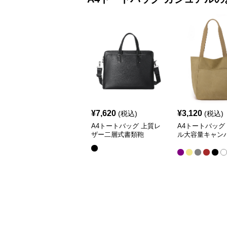
¥
7,620
¥
3,120
(税込)
(税込)
A4トートバッグ 上質レ
A4トートバッグ
ザー二層式書類鞄
ル大容量キャン
掛け鞄