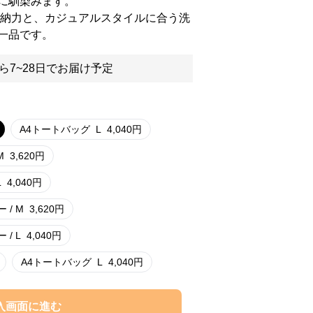
に馴染みます。
収納力と、カジュアルスタイルに合う洗
一品です。
ら7~28日でお届け予定
A4トートバッグ
L
4,040
円
M
3,620
円
L
4,040
円
 / M
3,620
円
/ L
4,040
円
A4トートバッグ
L
4,040
円
入画面に進む