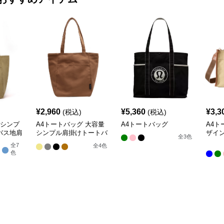
¥
2,960
¥
5,360
¥
3,3
(税込)
(税込)
 シンプ
A4トートバッグ 大容量
A4トートバッグ
A4ト
バス地肩
シンプル肩掛けトートバ
ザイ
全
3
色
ッグ
げ鞄
全
7
全
4
色
色