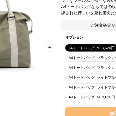
ックなフォルムで様々な装い
A4トートバッグならではの
練された佇まいを兼ね備えた
ご注文確定か
オプション
A4トートバッグ
M
3,620
円
Next slide
A4トートバッグ
ブラック / 
A4トートバッグ
ブラック / 
A4トートバッグ
ライトブルー
A4トートバッグ
ライトブルー 
A4トートバッグ
M
3,620
円
購