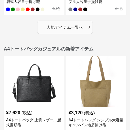
層式大容量手提げ鞄
プル大容量手提げ鞄
全
8
色
全
4
色
›
人気アイテム一覧へ
A4トートバッグカジュアルの新着アイテム
¥
7,620
¥
3,120
(税込)
(税込)
A4トートバッグ 上質レザー二層
A4トートバッグ シンプル大容量
式書類鞄
キャンバス地肩掛け鞄