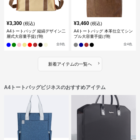
¥
3,300
¥
3,460
(税込)
(税込)
A4トートバッグ 縦縞デザイン二
A4トートバッグ 本革仕立てシン
層式大容量手提げ鞄
プル大容量手提げ鞄
全
8
色
全
4
色
›
新着アイテムの一覧へ
A4トートバッグビジネスのおすすめアイテム