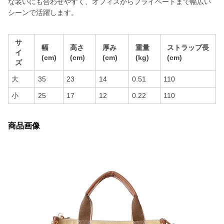
な装いにも合わせやすく、オフィスからプライベートまで幅広い
シーンで活躍します。
サ
幅
高さ
厚み
重量
ストラップ長
イ
(cm)
(cm)
(cm)
(kg)
(cm)
ズ
大
35
23
14
0.51
110
小
25
17
12
0.22
110
商品画像