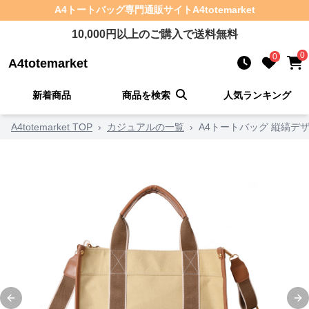
A4トートバッグ
専門通販サイト
A4totemarket
10,000
円以上のご購入で送料無料
0
0
A4totemarket
新着商品
商品を検索
人気ランキング
A4totemarket TOP
›
カジュアルの一覧
›
A4トートバッグ 縦縞デ
Previous slide
Ne