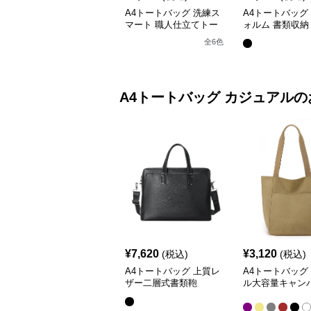
A4トートバッグ 洗練ス
A4トートバッグ
マート 職人仕立てトー
ォルム 書類収納
ト
全
6
色
A4トートバッグ
カジュアル
の
¥
7,620
¥
3,120
(税込)
(税込)
A4トートバッグ 上質レ
A4トートバッグ
ザー二層式書類鞄
ル大容量キャン
掛け鞄