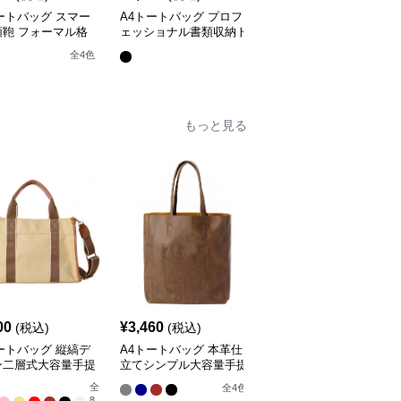
ートバッグ スマー
A4トートバッグ プロフ
A4トートバッグ 洗練フ
類鞄 フォーマル格
ェッショナル書類収納ト
ォルムの書類収納トート
ート
全
3
色
全
4
色
もっと見る
00
¥
3,460
¥
4,800
(税込)
(税込)
(税込)
ートバッグ 縦縞デ
A4トートバッグ 本革仕
A4トートバッグ やわら
ン二層式大容量手提
立てシンプル大容量手提
か軽量 日常使いトート
げ鞄
全
全
3
色
全
4
色
8