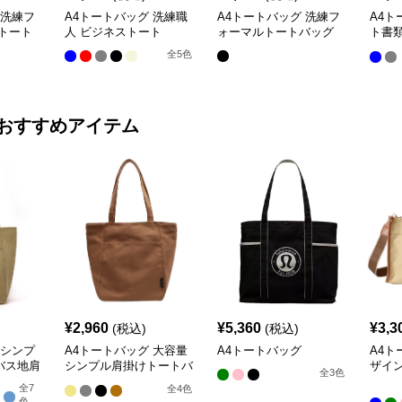
 洗練フ
A4トートバッグ 洗練職
A4トートバッグ 洗練フ
A4ト
トート
人 ビジネストート
ォーマルトートバッグ
ト書
調
全
5
色
おすすめアイテム
¥
2,960
¥
5,360
¥
3,3
(税込)
(税込)
 シンプ
A4トートバッグ 大容量
A4トートバッグ
A4ト
バス地肩
シンプル肩掛けトートバ
ザイ
全
3
色
ッグ
げ鞄
全
7
全
4
色
色