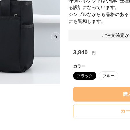
外側のポケットは小物の整理
る設計になっています。
シンプルながらも品格のある
にも調和します。
ご注文確定か
Next slide
3,840
円
カラー
ブラック
ブルー
購
カー