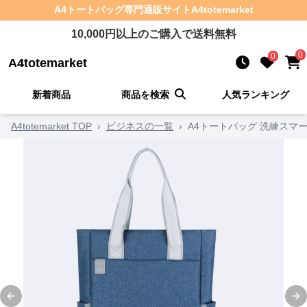
A4トートバッグ
専門通販サイト
A4totemarket
10,000
円以上のご購入で送料無料
0
0
A4totemarket
新着商品
商品を検索
人気ランキング
A4totemarket TOP
›
ビジネスの一覧
›
A4トートバッグ 洗練スマ
Previous slide
Ne