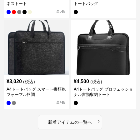
ネストート
トートバッグ
全
5
色
¥
3,020
¥
4,500
(税込)
(税込)
A4トートバッグ スマート書類鞄
A4トートバッグ プロフェッショ
フォーマル格調
ナル書類収納トート
全
4
色
›
新着アイテムの一覧へ