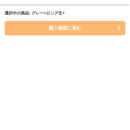
選択中の商品: グレー+ロング丈+
選択中の商品: グレー+ロング丈+
購入画面に進む
購入画面に進む
A4totemarket
について
会社概要