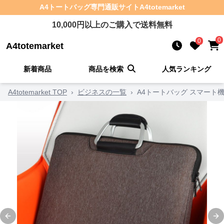
A4トートバッグ
専門通販サイト
A4totemarket
10,000
円以上のご購入で送料無料
0
0
A4totemarket
新着商品
商品を検索
人気ランキング
A4totemarket TOP
›
ビジネスの一覧
›
A4トートバッグ スマート
Previous slide
Ne