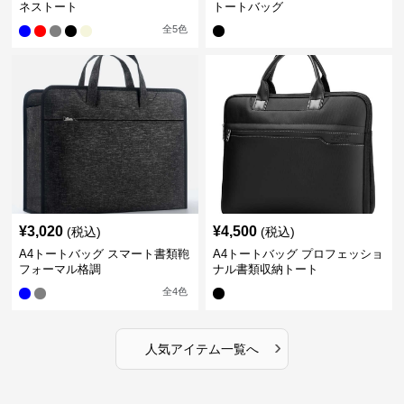
ネストート
トートバッグ
全
5
色
¥
3,020
¥
4,500
(税込)
(税込)
A4トートバッグ スマート書類鞄
A4トートバッグ プロフェッショ
フォーマル格調
ナル書類収納トート
全
4
色
›
人気アイテム一覧へ