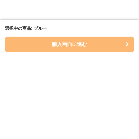
選択中の商品: ブルー
選択中の商品: ブルー
購入画面に進む
購入画面に進む
A4totemarket
について