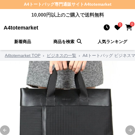
A4トートバッグ
専門通販サイト
A4totemarket
10,000
円以上のご購入で送料無料
0
0
A4totemarket
新着商品
商品を検索
人気ランキング
A4totemarket TOP
›
ビジネスの一覧
›
A4トートバッグ ビジネス
Previous slide
Ne